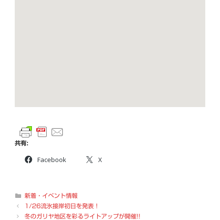
共有:
Facebook
X
カ
新着・イベント情報
テ
1/26流氷接岸初日を発表！
ゴ
冬のガリヤ地区を彩るライトアップが開催!!