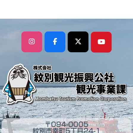
リ
ー
〒094-0005
紋別市幸町5丁目24-1