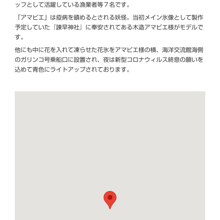
ッフとして活躍している漁業者等７名です。
「アマビエ」は疫病を鎮めるとされる妖怪。当初メイン氷像として製作
予定していた『諫早神社』に奉安されてある木造アマビエ様がモデルで
す。
他にも中に花を入れて凍らせた花氷をアマビエ様の横、海洋交流館海側
のガリンコ号乗船口に設置され、夜は新型コロナウィルス終息の願いを
込めて青色にライトアップされております。