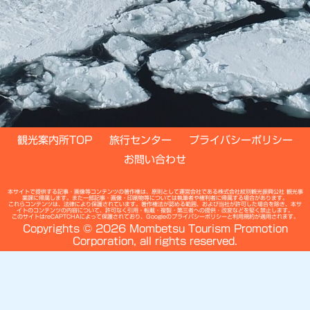
観光案内所TOP
旅行センター
プライバシーポリシー
お問い合わせ
本サイトで提供する記事・画像等コンテンツの著作権は、原則として運営会社である株式会社紋別観光振興公社 観光事
業課に帰属します。また一部記事・画像・印刷物等については執筆者や権利者に帰属する場合があります。
これらコンテンツは、法律により保護されています。著作権法が認める範囲、および当社が許可した場合を除き、本サ
イトのコンテンツの内容について、許可なく引用・転載・複製・第三者への提供・改変などを堅く禁止します。
このサイトはreCAPTCHAによって保護されており、Googleの
プライバシーポリシー
と
利用規約
が適用されます。
Copyrights © 2026 Mombetsu Tourism Promotion
Corporation, all rights reserved.