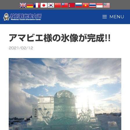
コ
ン
テ
MENU
ン
ツ
へ
アマビエ様の氷像が完成!!
ス
キ
2021/02/12
ッ
プ