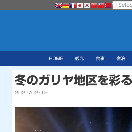
コ
ン
テ
ン
ツ
へ
ス
キ
ッ
プ
HOME
観光
食事
宿泊
冬のガリヤ地区を彩る
2021/02/19