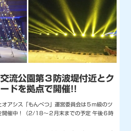
洋交流公園第３防波堤付近とク
ードを拠点で開催!!
とオアシス「もんべつ」運営委員会は５ｍ級のツ
開催中！（2/18～２月末までの予定 午後６時