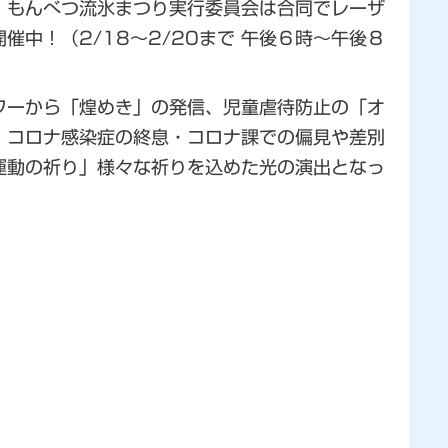
、もんべつ流氷まつり実行委員会は合同でレーザ
催中！（2/18～2/20まで 午後６時～午後８
ワーから「煌めき」の発信、児童虐待防止の「オ
」コロナ感染症の終息・コロナ課での偏見や差別
運動の祈り」様々な祈りを込めた光の演出となっ