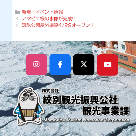
カ
新着・イベント情報
テ
アマビエ様の氷像が完成!!
ゴ
流氷公園屋外施設4/29オープン！
リ
ー