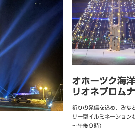
オホーツク海
リオネプロムナ
祈りの発信を込め、みな
リー型イルミネーションを
～午後９時）