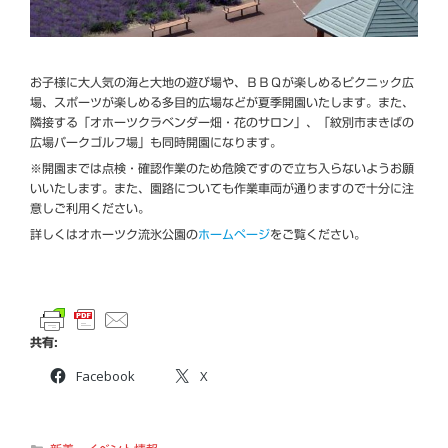
お子様に大人気の海と大地の遊び場や、ＢＢＱが楽しめるピクニック広
場、スポーツが楽しめる多目的広場などが夏季開園いたします。また、
隣接する「オホーツクラベンダー畑・花のサロン」、「紋別市まきばの
広場パークゴルフ場」も同時開園になります。
※開園までは点検・確認作業のため危険ですので立ち入らないようお願
いいたします。また、園路についても作業車両が通りますので十分に注
意しご利用ください。
詳しくはオホーツク流氷公園の
ホームページ
をご覧ください。
共有:
Facebook
X
カ