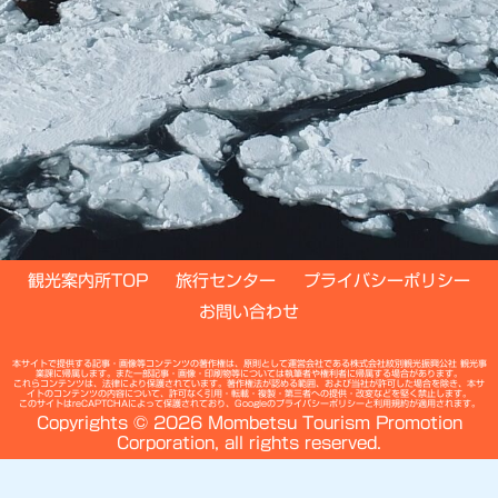
観光案内所TOP
旅行センター
プライバシーポリシー
お問い合わせ
本サイトで提供する記事・画像等コンテンツの著作権は、原則として運営会社である株式会社紋別観光振興公社 観光事
業課に帰属します。また一部記事・画像・印刷物等については執筆者や権利者に帰属する場合があります。
これらコンテンツは、法律により保護されています。著作権法が認める範囲、および当社が許可した場合を除き、本サ
イトのコンテンツの内容について、許可なく引用・転載・複製・第三者への提供・改変などを堅く禁止します。
このサイトはreCAPTCHAによって保護されており、Googleの
プライバシーポリシー
と
利用規約
が適用されます。
Copyrights © 2026 Mombetsu Tourism Promotion
Corporation, all rights reserved.