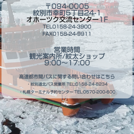
〒094-0005
紋別市幸町5丁目24-1
オホーツク交流センター
1F
TEL0158-24-3900
FAX0158-24-9911
営業時間
観光案内所/紋太ショップ
9:00～17:00
高速都市間バスに関する問い合わせはこちら
・紋別道北バス営業所
TEL:0158-24-8234
・札幌ターミナル予約センター
TEL:0570-200-600