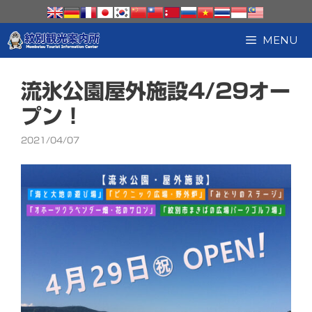
コ
ン
テ
MENU
ン
ツ
へ
流氷公園屋外施設4/29オー
ス
キ
プン！
ッ
プ
2021/04/07