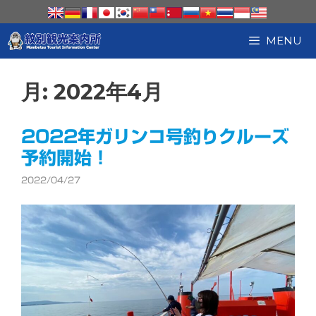
コ
ン
テ
MENU
ン
ツ
へ
月:
2022年4月
ス
キ
ッ
2022年ガリンコ号釣りクルーズ
プ
予約開始！
2022/04/27