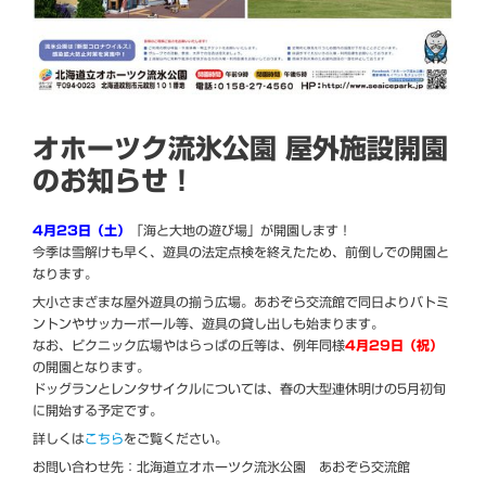
オホーツク流氷公園 屋外施設開園
のお知らせ！
4月23日（土）
「海と大地の遊び場」が開園します！
今季は雪解けも早く、遊具の法定点検を終えたため、前倒しでの開園と
なります。
大小さまざまな屋外遊具の揃う広場。あおぞら交流館で同日よりバトミ
ントンやサッカーボール等、遊具の貸し出しも始まります。
なお、ピクニック広場やはらっぱの丘等は、例年同様
4月29日（祝）
の開園となります。
ドッグランとレンタサイクルについては、春の大型連休明けの5月初旬
に開始する予定です。
詳しくは
こちら
をご覧ください。
お問い合わせ先：北海道立オホーツク流氷公園 あおぞら交流館