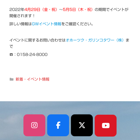
2022年
4月29日（金・祝）
～
5月5日（木・祝）
の期間でイベントが
開催されます！
詳しい情報は
GWイベント情報
をご確認ください。
イベントに関するお問い合わせは
オホーツク・ガリンコタワー（株）
ま
で
☎：0158-24-8000
カ
新着・イベント情報
テ
ゴ
リ
ー