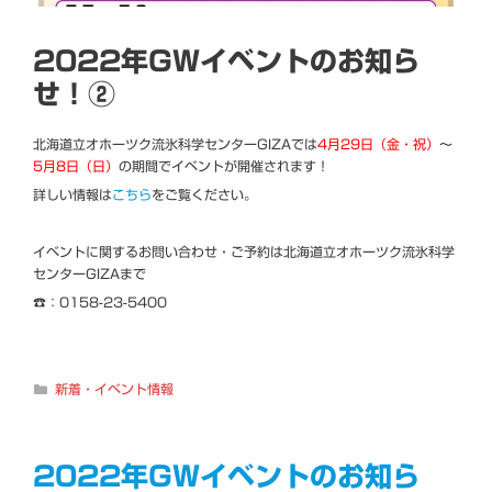
2022年GWイベントのお知ら
せ！②
北海道立オホーツク流氷科学センターGIZAでは
4月29日（金・祝）
～
5月8日（日）
の期間でイベントが開催されます！
詳しい情報は
こちら
をご覧ください。
イベントに関するお問い合わせ・ご予約は北海道立オホーツク流氷科学
センターGIZAまで
☎：0158-23-5400
カ
新着・イベント情報
テ
ゴ
リ
ー
2022年GWイベントのお知ら