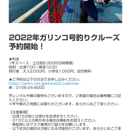
2022年ガリンコ号釣りクルーズ
予約開始！
★料金
1竿スペース：土日祝6,000円(5時間便)
時刻：出港7:00～帰港12:00
同行者 大人2,000円、小学生1,000円、幼児無料
★ご予約は以下の方法でお申し込みください。
https://airrsv.net/garinkoGO/calendar
☎：0158-24-8000
竿レンタルや餌の販売もございますので、ご希望の場合は備考欄にご記
入ください。
※竿や餌のご用意には限りがございます。あらかじめご了承ください。
【注意事項】
・出港15分前には受付をお済ませください。
・37.5℃以上の熱がある場合は乗船をお控えください。
・乗船時にはマスク着用のご協力をお願いします。
・以下状況の場合は欠航になる可能性がございます。あらかじめご了承