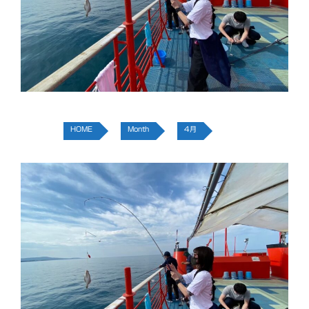
HOME
Month
4月