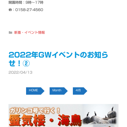
開園時間：9時～17時
☎：0158-27-4560
カ
新着・イベント情報
テ
ゴ
リ
ー
2022年GWイベントのお知ら
せ！②
2022/04/13
HOME
Month
4月