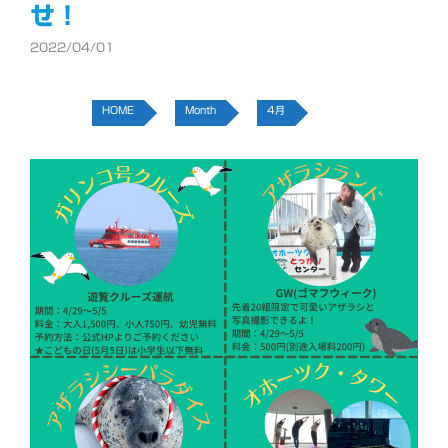
せ！
2022/04/01
HOME
Month
4月