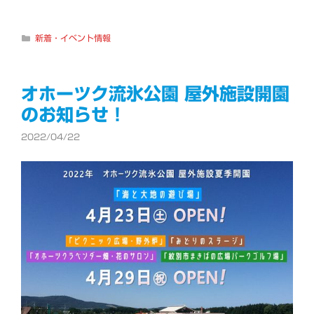
カ
新着・イベント情報
テ
ゴ
リ
ー
オホーツク流氷公園 屋外施設開園
のお知らせ！
2022/04/22