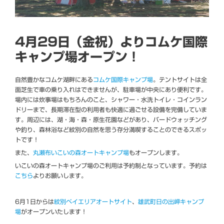
4月29日（金祝）よりコムケ国際
キャンプ場オープン！
自然豊かなコムケ湖畔にある
コムケ国際キャンプ場
。テントサイトは全
面芝生で車の乗り入れはできませんが、駐車場が中央にあり便利です。
場内には炊事場はもちろんのこと、シャワー・水洗トイレ・コインラン
ドリーまで、長期滞在型の利用者も快適に過ごせる設備を完備していま
す。周辺には、湖・海・森・原生花園などがあり、バードウォッチング
や釣り、森林浴など紋別の自然を思う存分満喫することのできるスポッ
トです！
また、
丸瀬布いこいの森オートキャンプ場
もオープンします。
いこいの森オートキャンプ場のご利用は予約制となっています。予約は
こちら
よりお願いします。
6月1日からは
紋別ベイエリアオートサイト
、
雄武町日の出岬キャンプ
場
がオープンいたします！