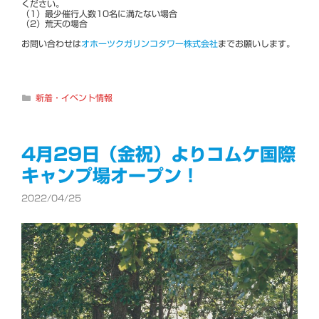
ください。
（1）最少催行人数10名に満たない場合
（2）荒天の場合
お問い合わせは
オホーツクガリンコタワー株式会社
までお願いします。
カ
新着・イベント情報
テ
ゴ
リ
ー
4月29日（金祝）よりコムケ国際
キャンプ場オープン！
2022/04/25