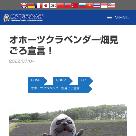
コ
ン
テ
MENU
ン
ツ
へ
オホーツクラベンダー畑見
ス
キ
ごろ宣言！
ッ
プ
2022/07/04
HOME
2022
07
オホーツクラベンダー畑見ごろ宣言！...