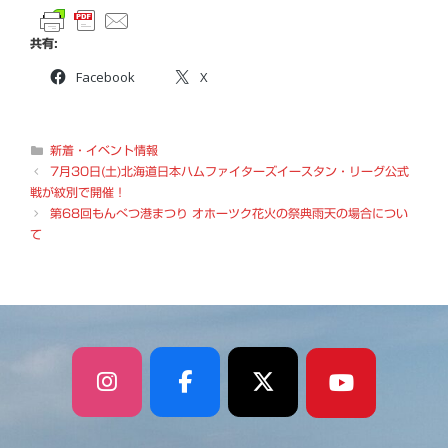
共有:
Facebook
X
カ
新着・イベント情報
テ
7月30日(土)北海道日本ハムファイターズイースタン・リーグ公式
ゴ
戦が紋別で開催！
リ
第68回もんべつ港まつり オホーツク花火の祭典雨天の場合につい
ー
て