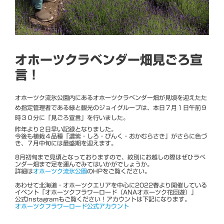
オホーツクラベンダー畑見ごろ宣
言！
オホーツク流氷公園内にあるオホーツクラベンダー畑が見頃を迎えたた
め指定管理者である緑と観光のジョイグループは、本日７月１日午前９
時３０分に「見ごろ宣言」を行いました。
昨年より２日早い記録となりました。
今後も植栽４品種「濃紫・しろ・ぴんく・おかむらさき」がさらに色づ
き、７月中旬には最盛期を迎えます。
8月初旬まで見頃となっておりますので、紋別にお越しの際はぜひラベ
ンダー畑まで足を運んでみてはいかがでしょうか。
詳細は
オホーツク流氷公園
のHPをご覧ください。
あわせて北海道・オホーツクエリアを中心に2022春より開催している
イベント「オホーツクフラワーロード（ANAオホーツク花回遊）」
公式Instagramもご覧ください！アカウントは下記になります。
オホーツクフラワーロード公式アカウント