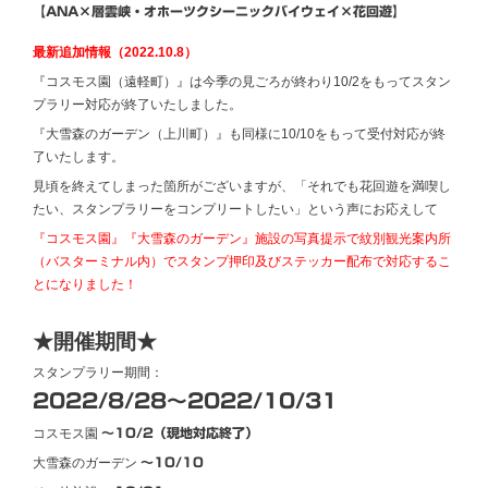
【ANA×層雲峡・オホーツクシーニックバイウェイ×花回遊】
最新追加情報（2022.10.8）
『コスモス園（遠軽町）』は今季の見ごろが終わり10/2をもってスタン
プラリー対応が終了いたしました。
『大雪森のガーデン（上川町）』も同様に10/10をもって受付対応が終
了いたします。
見頃を終えてしまった箇所がございますが、「それでも花回遊を満喫し
たい、スタンプラリーをコンプリートしたい」という声にお応えして
『コスモス園』『大雪森のガーデン』施設の写真提示で紋別観光案内所
（バスターミナル内）でスタンプ押印及びステッカー配布で対応するこ
とになりました！
★開催期間★
スタンプラリー期間：
2022/8/28～2022/10/31
コスモス園
～10/2（現地対応終了）
大雪森のガーデン
～10/10