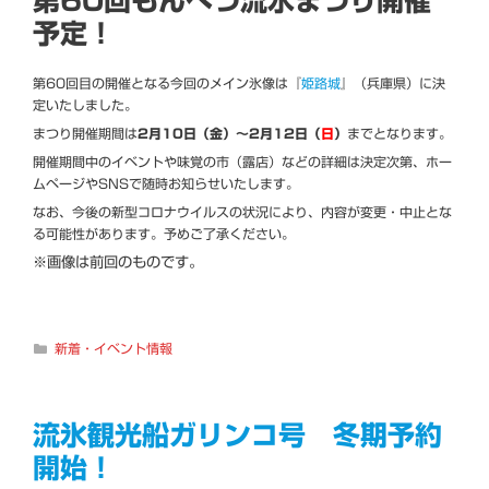
第60回もんべつ流氷まつり開催
予定！
第60回目の開催となる今回のメイン氷像は『
姫路城
』（兵庫県）に決
定いたしました。
まつり開催期間は
2月10日（金）～2月12日（
日
）
までとなります。
開催期間中のイベントや味覚の市（露店）などの詳細は決定次第、ホー
ムページやSNSで随時お知らせいたします。
なお、今後の新型コロナウイルスの状況により、内容が変更・中止とな
る可能性があります。予めご了承ください。
※画像は前回のものです。
カ
新着・イベント情報
テ
ゴ
リ
ー
流氷観光船ガリンコ号 冬期予約
開始！