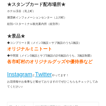
★スタンプカード配布場所★
ホテル渓谷（滝上町）
層雲峡インフォメーションセンター（上川町）
紋別バスターミナル観光案内所（紋別市）
★景品★
◆コンプリート賞（メイン3施設＋サブ施設のうち1施設）
オリジナルミニトート
◆中間賞（メイン3施設とサブ3施設の計6施設のうち、3施設制覇）
各市町村のオリジナルグッズや優待券など
Instagram
Twitter
と
やってます！
お花情報やお食事など載せておりますのでぜひこちらもチェックしてみ
てください♪