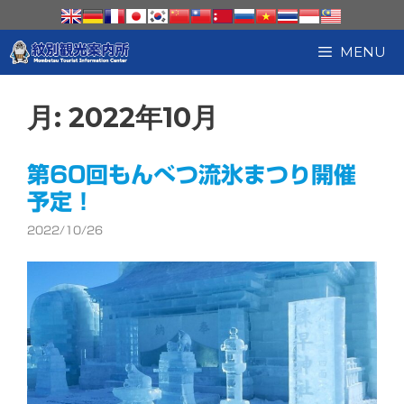
コ
ン
テ
MENU
ン
ツ
へ
月:
2022年10月
ス
キ
ッ
第60回もんべつ流氷まつり開催
プ
予定！
2022/10/26