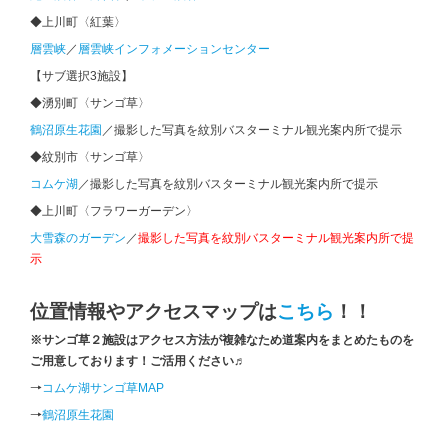
◆上川町〈紅葉〉
層雲峡
／
層雲峡インフォメーションセンター
【サブ選択3施設】
◆湧別町〈サンゴ草〉
鶴沼原生花園
／撮影した写真を紋別バスターミナル観光案内所で提示
◆紋別市〈サンゴ草〉
コムケ湖
／撮影した写真を紋別バスターミナル観光案内所で提示
◆上川町〈フラワーガーデン〉
大雪森のガーデン
／
撮影した写真を紋別バスターミナル観光案内所で提
示
位置情報やアクセスマップは
こちら
！！
※サンゴ草２施設はアクセス方法が複雑なため道案内をまとめたものを
ご用意しております！ご活用ください♬
→
コムケ湖サンゴ草MAP
→
鶴沼原生花園