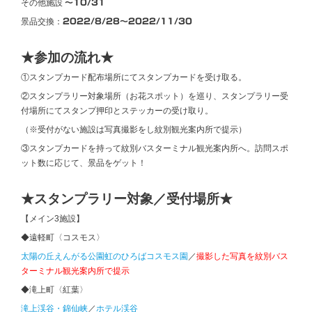
その他施設
～10/31
景品交換：
2022/8/28～2022/11/30
★参加の流れ★
①スタンプカード配布場所にてスタンプカードを受け取る。
②スタンプラリー対象場所（お花スポット）を巡り、スタンプラリー受
付場所にてスタンプ押印とステッカーの受け取り。
（※受付がない施設は写真撮影をし紋別観光案内所で提示）
③スタンプカードを持って紋別バスターミナル観光案内所へ。訪問スポ
ット数に応じて、景品をゲット！
★スタンプラリー対象／受付場所★
【メイン3施設】
◆遠軽町〈コスモス〉
太陽の丘えんがる公園虹のひろばコスモス園
／
撮影した写真を紋別バス
ターミナル観光案内所で提示
◆滝上町〈紅葉〉
滝上渓谷・錦仙峡
／
ホテル渓谷