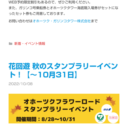
WEB予約限定割引もあるので、ぜひご利用ください。
また、ガリンコ号乗船券とオホーツクタワー海底階入場券がセットにな
ったセット券もご用意しております。
お問い合わせは
オホーツク・ガリンコタワー株式会社
まで
カ
新着・イベント情報
テ
ゴ
リ
ー
花回遊 秋のスタンプラリーイベン
ト！【～10月31日】
2022/10/08