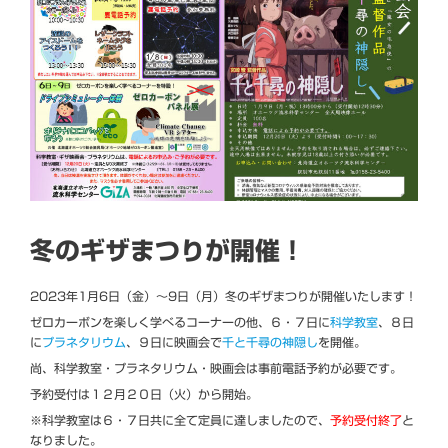
冬のギザまつりが開催！
2023年1月6日（金）～9日（月）冬のギザまつりが開催いたします！
ゼロカーボンを楽しく学べるコーナーの他、６・７日に
科学教室
、８日
に
プラネタリウム
、９日に映画会で
千と千尋の神隠し
を開催。
尚、科学教室・プラネタリウム・映画会は事前電話予約が必要です。
予約受付は１２月２０日（火）から開始。
※科学教室は６・７日共に全て定員に達しましたので、
予約受付終了
と
なりました。