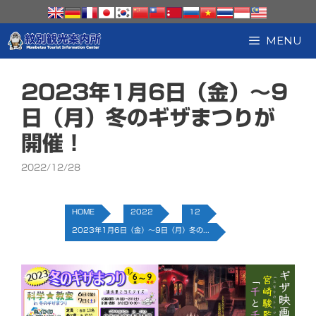
コ
ン
テ
MENU
ン
ツ
へ
2023年1月6日（金）～9
ス
キ
日（月）冬のギザまつりが
ッ
開催！
プ
2022/12/28
HOME
2022
12
2023年1月6日（金）～9日（月）冬の...