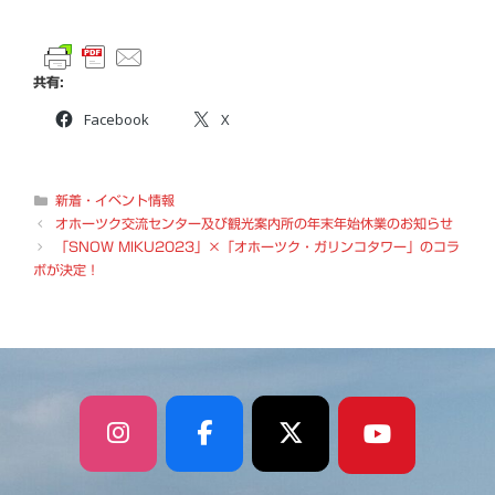
共有:
Facebook
X
カ
新着・イベント情報
テ
オホーツク交流センター及び観光案内所の年末年始休業のお知らせ
ゴ
「SNOW MIKU2023」×「オホーツク・ガリンコタワー」のコラ
リ
ボが決定！
ー