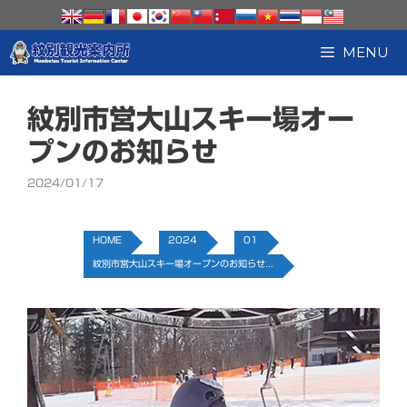
コ
ン
テ
MENU
ン
ツ
へ
紋別市営大山スキー場オー
ス
キ
プンのお知らせ
ッ
プ
2024/01/17
HOME
2024
01
紋別市営大山スキー場オープンのお知らせ...