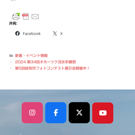
共有:
Facebook
X
カ
新着・イベント情報
テ
2024 第34回オホーツク流氷祈願祭
ゴ
第5回紋別市フォトコンテスト展示会開催中！
リ
ー