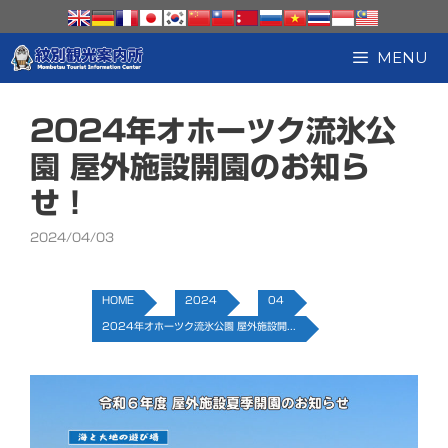
コ
ン
テ
MENU
ン
ツ
へ
2024年オホーツク流氷公
ス
キ
園 屋外施設開園のお知ら
ッ
せ！
プ
2024/04/03
HOME
2024
04
2024年オホーツク流氷公園 屋外施設開...