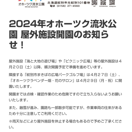
2024年オホーツク流氷公
園 屋外施設開園のお知ら
せ！
屋外施設「海と大地の遊び場」や「ピクニック広場」等の屋外施設は４
月２０日（土）以降、順次開園予定で準備を進めています。
隣接する「紋別市まきばの広場パークゴルフ場」は４月２７日（土）、
「オホーツクラベンダー畑・花のサロン」は４月２９日（月・祝）に開
園いたします。
開園までは点検・確認作業のため危険ですので立ち入らないようお願い
いたします。
また、融雪が進み、園路も一部散歩可能ですが、作業車両の往来がある
ため十分に注意してご利用ください。
※雨天などにより屋外施設を休止する場合もあるので予めご了承くださ
い。