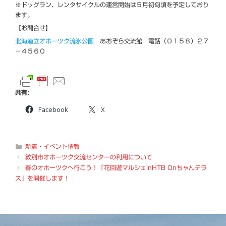
※ドッグラン、レンタサイクルの運営開始は５月初旬頃を予定しており
ます。
【お問合せ】
北海道立オホーツク流氷公園
あおぞら交流館 電話（０１５８）２７
－４５６０
共有:
Facebook
X
カ
新着・イベント情報
テ
紋別市オホーツク交流センターの利用について
ゴ
春のオホーツクへ行こう！「花回遊マルシェinHTB Onちゃんテラ
リ
ス」を開催します！
ー