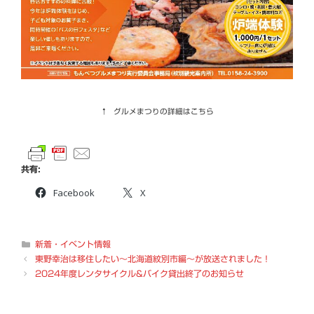
↑ グルメまつりの詳細はこちら
共有:
Facebook
X
カ
新着・イベント情報
テ
東野幸治は移住したい～北海道紋別市編～が放送されました！
ゴ
2024年度レンタサイクル&バイク貸出終了のお知らせ
リ
ー