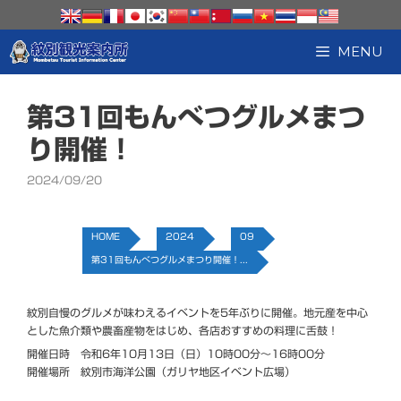
コ
ン
テ
MENU
ン
ツ
へ
第31回もんべつグルメまつ
ス
キ
り開催！
ッ
プ
2024/09/20
HOME
2024
09
第31回もんべつグルメまつり開催！...
紋別自慢のグルメが味わえるイベントを5年ぶりに開催。地元産を中心
とした魚介類や農畜産物をはじめ、各店おすすめの料理に舌鼓！
開催日時 令和6年10月13日（日）10時00分～16時00分
開催場所 紋別市海洋公園（ガリヤ地区イベント広場）