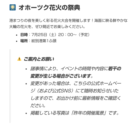
オホーツク花火の祭典
港まつりの夜を美しく彩る花火大会を開催します！海面に映る鮮やかな
大輪の花火を、ぜひ間近でお楽しみください。
日時
：7月25日（土）20：00〜（予定）
場所
：紋別港第1ふ頭
ご案内とお願い
諸事情により、イベントの時間や内容に
若干の
変更が生じる場合がございます
。
変更があった場合は、こちらの公式ホームペー
ジ（および公式SNS）にて随時お知らせいた
しますので、お出かけ前に最新情報をご確認く
ださい。
掲載している写真は「昨年の開催風景」です。