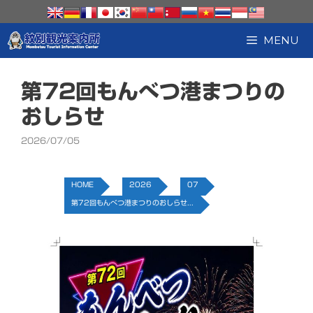
コ
ン
テ
MENU
ン
ツ
へ
第72回もんべつ港まつりの
ス
キ
おしらせ
ッ
プ
2026/07/05
HOME
2026
07
第72回もんべつ港まつりのおしらせ...