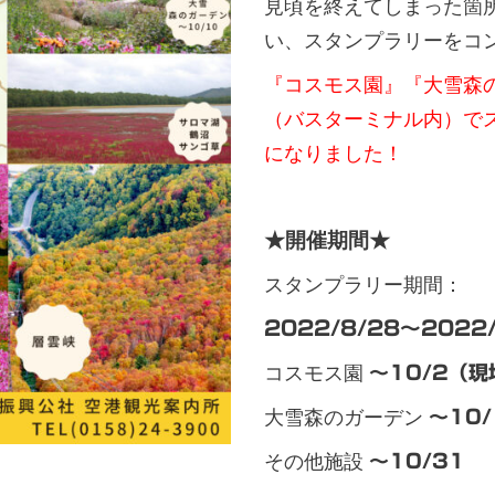
見頃を終えてしまった箇
い、スタンプラリーをコ
『コスモス園』『大雪森
（バスターミナル内）で
になりました！
★開催期間★
スタンプラリー期間：
2022/8/28～2022
コスモス園
～10/2（
大雪森のガーデン
～10
その他施設
～10/31