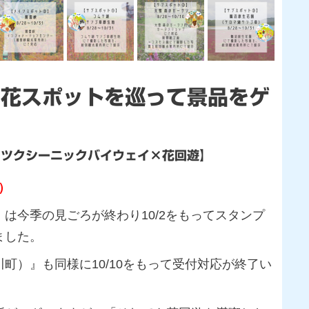
お花スポットを巡って景品をゲ
ーツクシーニックバイウェイ×花回遊】
8）
は今季の見ごろが終わり10/2をもってスタンプ
ました。
町）』も同様に10/10をもって受付対応が終了い