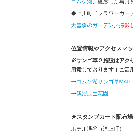
コムケ湖
／撮影した写真
◆上川町〈フラワーガー
大雪森のガーデン
／
撮影
位置情報やアクセスマッ
※サンゴ草２施設はアク
用意しております！ご活
→
コムケ湖サンゴ草MAP
→
鶴沼原生花園
★スタンプカード配布場
ホテル渓谷（滝上町）