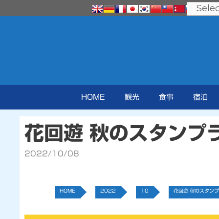
コ
ン
テ
ン
ツ
へ
ス
キ
ッ
プ
HOME
観光
食事
宿泊
花回遊 秋のスタンプ
2022/10/08
HOME
2022
10
花回遊 秋のスタンプ