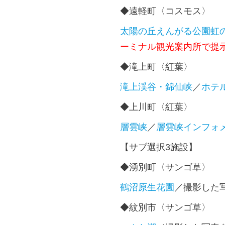
◆遠軽町〈コスモス〉
太陽の丘えんがる公園虹
ーミナル観光案内所で提
◆滝上町〈紅葉〉
滝上渓谷・錦仙峡
／
ホテ
◆上川町〈紅葉〉
層雲峡
／
層雲峡インフォ
【サブ選択3施設】
◆湧別町〈サンゴ草〉
鶴沼原生花園
／撮影した
◆紋別市〈サンゴ草〉