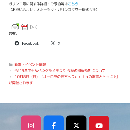
ガリンコ号に関する詳細・ご予約等は
こちら
（お問い合わせ：オホーツク・ガリンコタワー株式会社）
共有:
Facebook
X
カ
新着・イベント情報
テ
令和5年度もんべつグルメまつり 今秋の開催延期について
ゴ
10月8日（日）「オーロラの彼方へＣａｒｉｎの歌声とともに♪」
リ
が開催されます
ー