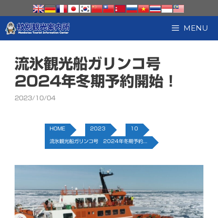
コ
ン
テ
MENU
ン
ツ
へ
流氷観光船ガリンコ号
ス
キ
2024年冬期予約開始！
ッ
プ
2023/10/04
HOME
2023
10
流氷観光船ガリンコ号 2024年冬期予約...