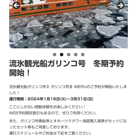
流氷観光船ガリンコ号 冬期予約
開始！
流氷観光船ガリンコ号Ⅱ ガリンコ号Ⅲ IMERUのご予約が開始いたしま
した！
運行期間：2024年1月16日(火)～3月31日(日)
ここにしかない感動体験をお楽しみください！
WEB予約限定割引もあるので、ぜひご利用ください。
また、ガリンコ号乗船券とオホーツクタワー海底階入場券がセットにな
ったセット券もご用意しております。
運行スケジュールやご料金は下記をご覧ください。