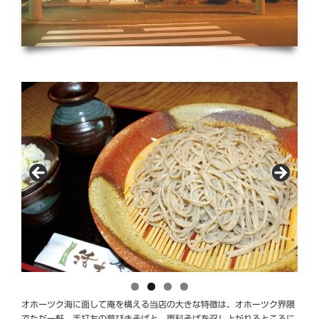
オホーツク海に面して庵を構える当店の大きな特徴は、オホーツク界隈
でただ一軒、手打ちの荒びきそばと、更科そばを召し上がれるところに