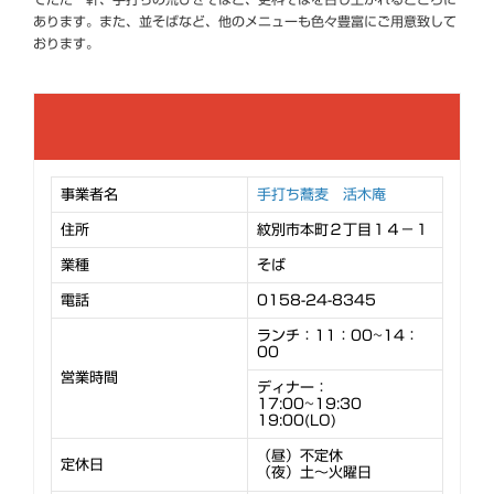
あります。また、並そばなど、他のメニューも色々豊富にご用意致して
おります。
事業者名
手打ち蕎麦 活木庵
住所
紋別市本町２丁目１４－１
業種
そば
電話
0158-24-8345
ランチ：11：00~14：
00
営業時間
ディナー：
17:00~19:30
19:00(LO)
（昼）不定休
定休日
（夜）土～火曜日