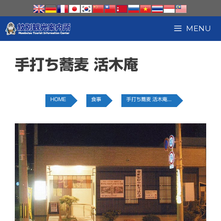
コ
ン
テ
MENU
ン
ツ
へ
手打ち蕎麦 活木庵
ス
キ
ッ
プ
HOME
食事
手打ち蕎麦 活木庵...