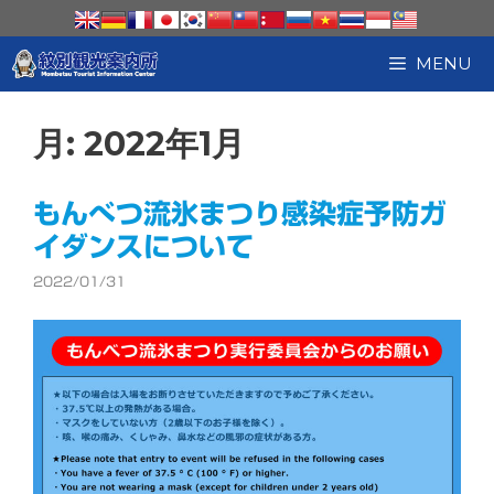
コ
ン
テ
MENU
ン
ツ
へ
月:
2022年1月
ス
キ
ッ
もんべつ流氷まつり感染症予防ガ
プ
イダンスについて
2022/01/31