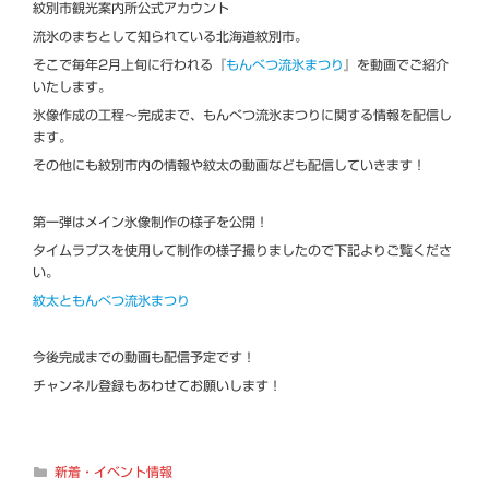
紋別市観光案内所公式アカウント
流氷のまちとして知られている北海道紋別市。
そこで毎年2月上旬に行われる『
もんべつ流氷まつり
』を動画でご紹介
いたします。
氷像作成の工程～完成まで、もんべつ流氷まつりに関する情報を配信し
ます。
その他にも紋別市内の情報や紋太の動画なども配信していきます！
第一弾はメイン氷像制作の様子を公開！
タイムラプスを使用して制作の様子撮りましたので下記よりご覧くださ
い。
紋太ともんべつ流氷まつり
今後完成までの動画も配信予定です！
チャンネル登録もあわせてお願いします！
カ
新着・イベント情報