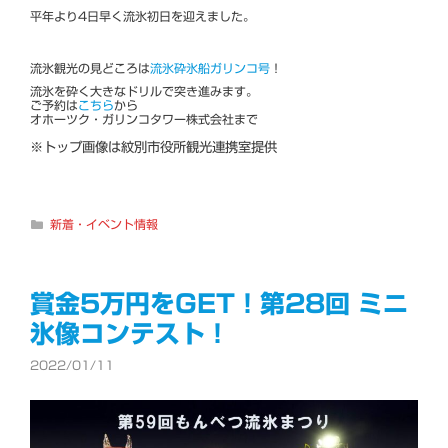
平年より4日早く流氷初日を迎えました。
流氷観光の見どころは
流氷砕氷船ガリンコ号
！
流氷を砕く大きなドリルで突き進みます。
ご予約は
こちら
から
オホーツク・ガリンコタワー株式会社まで
※トップ画像は紋別市役所観光連携室提供
カ
新着・イベント情報
テ
ゴ
リ
ー
賞金5万円をGET！第28回 ミニ
氷像コンテスト！
2022/01/11