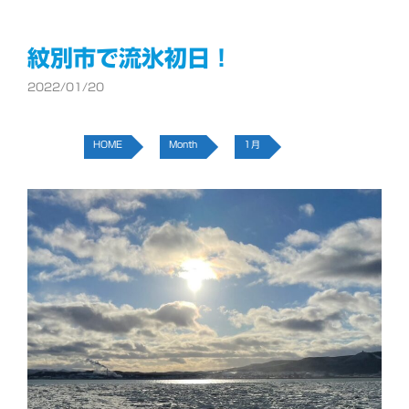
テ
ゴ
リ
ー
紋別市で流氷初日！
2022/01/20
HOME
Month
1月