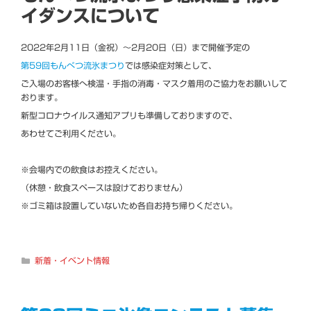
イダンスについて
2022年2月11日（金祝）～2月20日（日）まで開催予定の
第59回もんべつ流氷まつり
では感染症対策として、
ご入場のお客様へ検温・手指の消毒・マスク着用のご協力をお願いして
おります。
新型コロナウイルス通知アプリも準備しておりますので、
あわせてご利用ください。
※会場内での飲食はお控えください。
（休憩・飲食スペースは設けておりません）
※ゴミ箱は設置していないため各自お持ち帰りください。
カ
新着・イベント情報
テ
ゴ
リ
ー