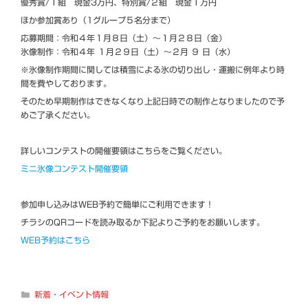
優秀賞/１組 現金3万円、特別賞/２組 現金１万円
ほか参加賞あり（1グループ５名分まで）
応募期間：令和４年１月８日（土）～１月２８日（金）
氷像制作：令和４年 １月２９日（土）～２月 ９ 日（水）
※氷像制作期間に関しては積雪による氷の切り出し・運搬に例年より時
間を費やしております。
そのため早期制作はできなくなり上記日時での制作となりましたので予
めご了承ください。
詳しいコンテストの開催要領はこちらをご覧ください。
ミニ氷像コンテスト開催要領
参加申し込みはWEB予約で簡単にご利用できます！
チラシのQRコードを読み取るか下記よりご予約をお願いします。
WEB予約はこちら
カ
新着・イベント情報
テ