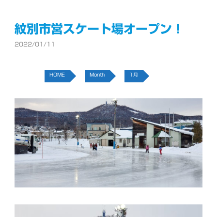
ゴ
リ
ー
紋別市営スケート場オープン！
2022/01/11
HOME
Month
1月